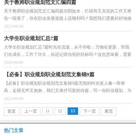
关于教师职业规划范文汇编四篇
关于教师职业规划范文汇编四篇光阴如水，忙碌而又充实的工作又将
告一段落了，你在职业发展道路上还顺利吗？我想我们需要好好地做
个职业规划了。那么你知道职业规划是用什么方法吗...
2023-06-06
大学生职业规划汇总7篇
大学生职业规划汇总7篇时光在流逝，从不停歇；万物在更新，而我
们在成长，工作了许久，你还记得当初的目标吗？这也意味着，需要
开始写职业规划了。我们该怎么去写职业规划呢？以下是小编为...
2023-06-06
【必备】职业规划职业规划范文集锦9篇
【必备】职业规划职业规划范文集锦9篇无情的时光老人像一阵寒
风，走得无声又匆匆，我们又将抒写新的诗篇，写一份职业规划，为
接下来的工作做准备吧！好的职业规划是什么样的呢？以下是...
2023-06-06
11
12
13
首页
上一页
下一页
尾页
热门文章