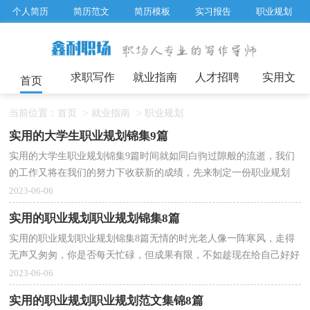
个人简历
简历范文
简历模板
实习报告
职业规划
求职面试题目
招聘选拔
绩效考核
企业文化
工作计划
工作总结
辞职报告
求职写作
就业指南
人才招聘
实用文
首页
当前位置：
首页
>
就业指南
>
职业规划
实用的大学生职业规划锦集9篇
实用的大学生职业规划锦集9篇时间就如同白驹过隙般的流逝，我们
的工作又将在我们的努力下收获新的成绩，先来制定一份职业规划
吧。职业规划怎么写才能切实有效地帮助到自己将来...
2023-06-06
实用的职业规划职业规划锦集8篇
实用的职业规划职业规划锦集8篇无情的时光老人像一阵寒风，走得
无声又匆匆，你是否每天忙碌，但成果有限，不如趁现在给自己好好
做个职业规划吧。想必许多人都在为如何写好职业规划...
2023-06-06
实用的职业规划职业规划范文集锦8篇