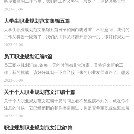
略显紧张的工作节奏，我们的工作又将告一段落了，你是否每天忙
碌，但成果有限，我想我们需要好好地做个职业规划了。那...
2023-06-06
大学生职业规划范文集锦五篇
大学生职业规划范文集锦五篇日子如同白驹过隙，不经意间，我们的
工作又将告一段落了，我们的工作又将翻开新的一页，该好好规划一
下自己接下来的职业发展道路了。职业规划的开头要怎...
2023-06-06
员工职业规划汇编5篇
员工职业规划汇编5篇每一天的时间都非常珍贵，又将迎来新的工
作，新的挑战，该好好规划一下自己接下来的职业发展道路了。想必
许多人都在为如何写好职业规划而烦恼吧，以下是小编整...
2023-06-06
关于个人职业规划范文汇编十篇
关于个人职业规划范文汇编十篇时间是看不见也摸不到的，就在你不
注意的时候，它已经悄悄的和你擦肩而过，你是否希望职业生涯发展
顺利呢？不如为自己的职业生涯做个规划吧。职业规划...
2023-06-06
职业规划职业规划范文汇编7篇