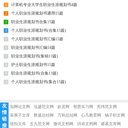
计算机专业大学生职业生涯规划书4篇
1
个人职业生涯规划书通用15篇
2
职业生涯规划书合集15篇
3
个人职业生涯规划书(合集15篇)
4
个人职业生涯规划书汇编15篇
5
职业生涯规划书汇编14篇
6
职业生涯规划书(集锦13篇)
7
护士职业生涯规划书15篇
8
职业生涯规划书(合集13篇)
9
个人职业生涯规划书(集合15篇)
10
友
知网论文网
泓盛范文网
妖灵网
智慧实习网
宪伟范文网
情
采果子文库
辉盛总结网
万和总结网
心凡教育网
柚子职文网
链
纽扣文库
五九范文网
微讯文档网
玥卓文档网
诸葛文库网
接