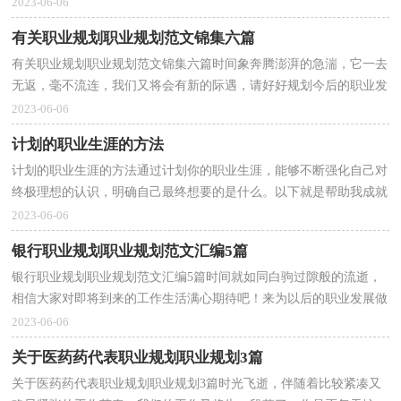
趁现在好好地写一份职业规划吧。好的职业规划是什么...
2023-06-06
有关职业规划职业规划范文锦集六篇
有关职业规划职业规划范文锦集六篇时间象奔腾澎湃的急湍，它一去
无返，毫不流连，我们又将会有新的际遇，请好好规划今后的职业发
展道路。什么样的职业规划才是好的职业规划呢？以下是...
2023-06-06
计划的职业生涯的方法
计划的职业生涯的方法通过计划你的职业生涯，能够不断强化自己对
终极理想的认识，明确自己最终想要的是什么。以下就是帮助我成就
职业生涯的三条建议：首先，正确定位。计划你的职业...
2023-06-06
银行职业规划职业规划范文汇编5篇
银行职业规划职业规划范文汇编5篇时间就如同白驹过隙般的流逝，
相信大家对即将到来的工作生活满心期待吧！来为以后的职业发展做
一份职业规划吧。职业规划怎么写才不会千篇一律...
2023-06-06
关于医药药代表职业规划职业规划3篇
关于医药药代表职业规划职业规划3篇时光飞逝，伴随着比较紧凑又