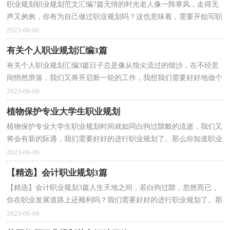
职业规划职业规划范文汇编7篇无情的时光老人像一阵寒风，走得无
声又匆匆，你有为自己做过职业规划吗？这也意味着，需要开始写职
业规划了。到底应如何做职业规划呢？下面是小编整理的...
2023-06-06
有关个人职业规划汇编3篇
有关个人职业规划汇编3篇日子总是像从指尖流过的细沙，在不经意
间悄然滑落，我们又将开启新一轮的工作，我想我们需要好好地做个
职业规划了。我们该怎么去写职业规划呢？以下是小编...
2023-06-06
植物保护专业大学生职业规划
植物保护专业大学生职业规划时间就如同白驹过隙般的流逝，我们又
将会有新的际遇，我们需要好好的进行职业规划了。那么你知道职业
规划是用什么方法吗？下面是小编帮大家整理的植物...
2023-06-06
【精选】会计职业规划3篇
【精选】会计职业规划3篇人生天地之间，若白驹过隙，忽然而已，
你在职业发展道路上还顺利吗？我们需要好好的进行职业规划了。那
么职业规划书要怎么写呢？下面是小编精心整理的会计职...
2023-06-06