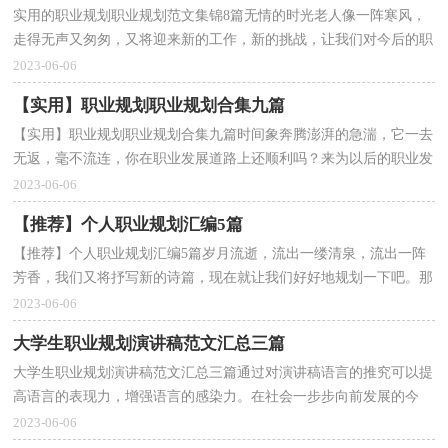
实用的职业规划职业规划范文集锦8篇无情的时光老人像一阵寒风，
走得无声又匆匆，又将迎来新的工作，新的挑战，让我们对今后的职
业发展方向做个计划吧。那么如何做出一份高质量的职...
2023-06-06
【实用】职业规划职业规划合集九篇
【实用】职业规划职业规划合集九篇时间象奔腾澎湃的急湍，它一去
无返，毫不流连，你在职业发展道路上还顺利吗？来为以后的职业发
展做一份职业规划吧。那么职业规划书要怎么写呢？以下...
2023-06-06
【推荐】个人职业规划汇编5篇
【推荐】个人职业规划汇编5篇岁月流逝，流出一缕清泉，流出一阵
芳香，我们又将抒写新的诗篇，现在就让我们好好地规划一下吧。那
么如何做出一份高质量的职业规划呢？下面是小编收集整...
2023-06-06
大学生职业规划演讲稿范文汇总三篇
大学生职业规划演讲稿范文汇总三篇通过对演讲稿语言的推究可以提
高语言的表现力，增强语言的感染力。在社会一步步向前发展的今
天，演讲稿应用范围愈来愈广泛，写起演讲稿来就毫无...
2023-06-06