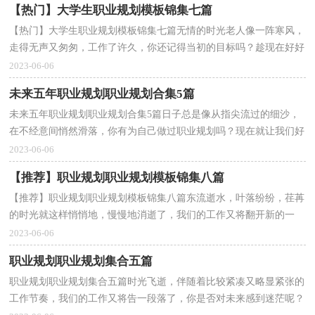
【热门】大学生职业规划模板锦集七篇
【热门】大学生职业规划模板锦集七篇无情的时光老人像一阵寒风，
走得无声又匆匆，工作了许久，你还记得当初的目标吗？趁现在好好
地写一份职业规划吧。想必许多人都在为如何写好职业...
2023-06-06
未来五年职业规划职业规划合集5篇
未来五年职业规划职业规划合集5篇日子总是像从指尖流过的细沙，
在不经意间悄然滑落，你有为自己做过职业规划吗？现在就让我们好
好地规划一下吧。为了让您不再为做职业规划头疼，以...
2023-06-06
【推荐】职业规划职业规划模板锦集八篇
【推荐】职业规划职业规划模板锦集八篇东流逝水，叶落纷纷，荏苒
的时光就这样悄悄地，慢慢地消逝了，我们的工作又将翻开新的一
页，让我们对今后的职业发展方向做个计划吧。那么如何做...
2023-06-06
职业规划职业规划集合五篇
职业规划职业规划集合五篇时光飞逝，伴随着比较紧凑又略显紧张的
工作节奏，我们的工作又将告一段落了，你是否对未来感到迷茫呢？