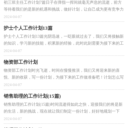
初三班主任工作计划7篇日子在弹指一挥间就毫无声息的流逝，前方
等待着我们的是新的机遇和挑战，做好计划，让自己成为更有竞争力
的人吧。那么我们该怎么去写计划呢？以下是小编帮大...
2024-04-07
护士个人工作计划13篇
护士个人工作计划13篇光阴迅速，一眨眼就过去了，我们又将接触新
的知识，学习新的技能，积累新的经验，此时此刻需要为接下来的工
作做一个详细的计划了。计划怎么写才不会流于形式呢？以...
2024-04-07
物资部工作计划
物资部工作计划时光飞逝，时间在慢慢推演，我们又将迎来新的喜
悦、新的收获，写一份计划，为接下来的工作做准备吧！计划怎么写
才能发挥它最大的作用呢？下面是小编为大家整理的物资部工...
2024-04-07
销售助理的工作计划(15篇)
销售助理的工作计划(15篇)时间流逝得如此之快，迎接我们的将是新
的生活，新的挑战，现在就让我们制定一份计划，好好地规划一下
吧。那么你真正懂得怎么制定计划吗？以下是小编精心整理...
2024-04-07