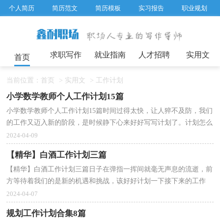
个人简历
简历范文
简历模板
实习报告
职业规划
求职面试题目
招聘选拔
绩效考核
企业文化
工作计划
工作总结
辞职报告
求职写作
就业指南
人才招聘
实用文
首页
当前位置：
首页
>
实用文
>
工作计划
小学数学教师个人工作计划15篇
小学数学教师个人工作计划15篇时间过得太快，让人猝不及防，我们
的工作又迈入新的阶段，是时候静下心来好好写写计划了。计划怎么
写才不会流于形式呢？以下是小编整理的小学数学教师...
2024-04-09
【精华】白酒工作计划三篇
【精华】白酒工作计划三篇日子在弹指一挥间就毫无声息的流逝，前
方等待着我们的是新的机遇和挑战，该好好计划一下接下来的工作
了！好的计划都具备一些什么特点呢？下面是小编整理的...
2024-04-07
规划工作计划合集8篇