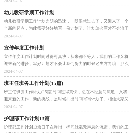
率的方法喔！那么你真正懂得怎么制定计划吗？以下是小...
2024-04-07
幼儿教研学期工作计划
幼儿教研学期工作计划光阴的迅速，一眨眼就过去了，又迎来了一个
全新的起点，为此需要好好地写一份计划了。计划怎么写才不会流于
形式呢？以下是小编帮大家整理的幼儿教研学期工作计...
2024-04-07
宣传年度工作计划
宣传年度工作计划时间过得可真快，从来都不等人，我们的工作又将
迎来新的进步，写好计划才不会让我们努力的时候迷失方向哦。那么
我们该怎么去写计划呢？以下是小编整理的宣传年度工...
2024-04-07
班主任班务工作计划(15篇)
班主任班务工作计划(15篇)时间过得真快，总在不经意间流逝，又将
迎来新的工作，新的挑战，是时候抽出时间写写计划了。相信大家又
在为写计划犯愁了吧？以下是小编为大家收集的班主任班...
2024-04-07
护理部工作计划13篇
护理部工作计划13篇日子在弹指一挥间就毫无声息的流逝，我们的工