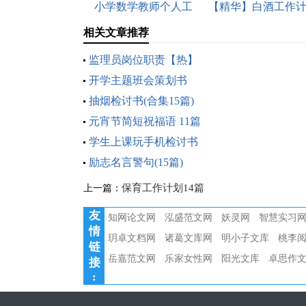
小学数学教师个人工
【精华】白酒工作
作计划15篇
划三篇
相关文章推荐
监理员岗位职责【热】
开学主题班会策划书
抽烟检讨书(合集15篇)
元宵节简短祝福语 11篇
学生上课玩手机检讨书
励志名言警句(15篇)
保育工作计划14篇
上一篇：
友
知网论文网
泓盛范文网
妖灵网
智慧实习
情
玥卓文档网
诸葛文库网
明小子文库
桃李
链
岳嘉范文网
乐家女性网
阳光文库
卓思作
接
: