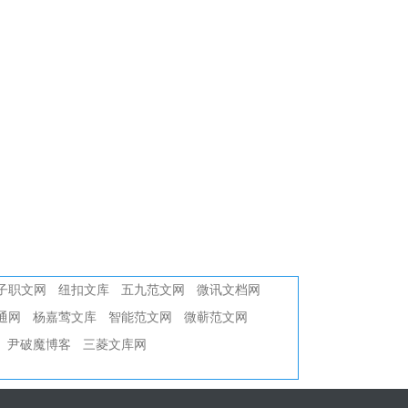
子职文网
纽扣文库
五九范文网
微讯文档网
通网
杨嘉莺文库
智能范文网
微蕲范文网
尹破魔博客
三菱文库网