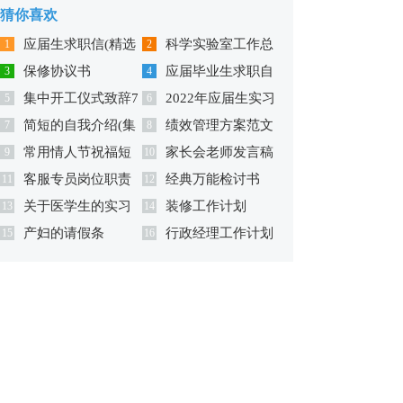
猜你喜欢
应届生求职信(精选
科学实验室工作总
1
2
保修协议书
应届毕业生求职自
15篇)
3
结
4
集中开工仪式致辞7
2022年应届生实习
5
我介绍(汇编15篇)
6
简短的自我介绍(集
绩效管理方案范文
篇
7
证明
8
常用情人节祝福短
家长会老师发言稿
合15篇)
9
10
客服专员岗位职责
经典万能检讨书
语汇编77句
11
(汇编15篇)
12
关于医学生的实习
装修工作计划
(集锦15篇)
13
14
产妇的请假条
行政经理工作计划
总结
15
16