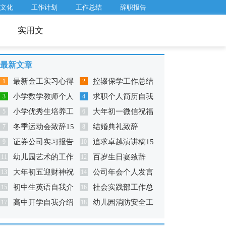
文化
工作计划
工作总结
辞职报告
实用文
最新文章
最新金工实习心得
控辍保学工作总结
1
2
小学数学教师个人
求职个人简历自我
体会
3
11篇
4
小学优秀生培养工
大年初一微信祝福
工作计划15篇
5
评价集锦15篇
6
冬季运动会致辞15
结婚典礼致辞
作总结
7
语(通用14篇)
8
证券公司实习报告
追求卓越演讲稿15
篇
9
10
幼儿园艺术的工作
百岁生日宴致辞
(精选15篇)
11
篇
12
大年初五迎财神祝
公司年会个人发言
总结精选15篇
13
14
初中生英语自我介
社会实践部工作总
福语
15
稿精选15篇
16
高中开学自我介绍
幼儿园消防安全工
绍集锦12篇
17
结(集锦15篇)
18
15篇
作总结精选14篇