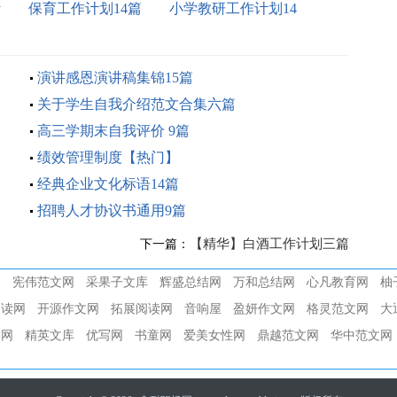
计
保育工作计划14篇
小学教研工作计划14
篇
演讲感恩演讲稿集锦15篇
关于学生自我介绍范文合集六篇
高三学期末自我评价 9篇
绩效管理制度【热门】
经典企业文化标语14篇
招聘人才协议书通用9篇
【精华】白酒工作计划三篇
下一篇：
网
宪伟范文网
采果子文库
辉盛总结网
万和总结网
心凡教育网
柚
阅读网
开源作文网
拓展阅读网
音响屋
盈妍作文网
格灵范文网
大
文网
精英文库
优写网
书童网
爱美女性网
鼎越范文网
华中范文网