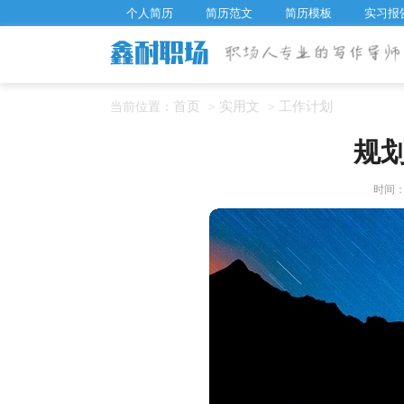
个人简历
简历范文
简历模板
实习报
首页
实用文
工作计划
当前位置：
>
>
规
时间：20