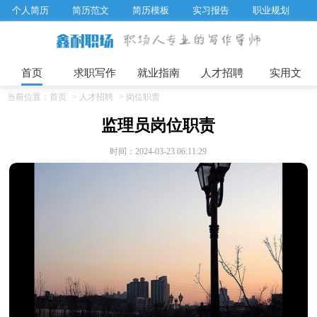
个人简历
简历范文
简历模板
实习报告
职业规划
求职面试题目
招聘选拔
绩效考核
企业文化
工作计划
工作总结
辞职报告
首页
求职写作
就业指南
人才招聘
实用文
当前位置：
首页
>
人才招聘
>
岗位职责
监理员岗位职责
时间：2024-03-23 06:11:29