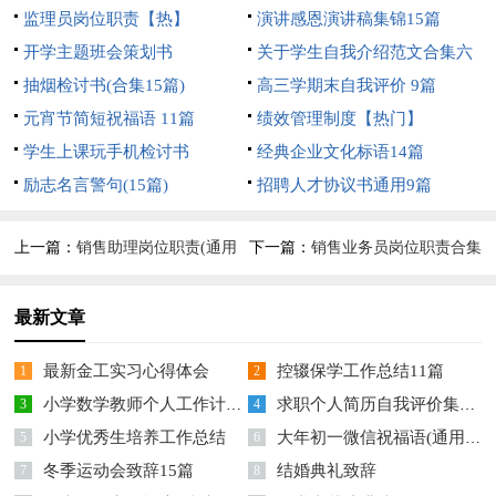
监理员岗位职责【热】
演讲感恩演讲稿集锦15篇
开学主题班会策划书
关于学生自我介绍范文合集六
抽烟检讨书(合集15篇)
篇
高三学期末自我评价 9篇
元宵节简短祝福语 11篇
绩效管理制度【热门】
学生上课玩手机检讨书
经典企业文化标语14篇
励志名言警句(15篇)
招聘人才协议书通用9篇
上一篇：
销售助理岗位职责(通用
下一篇：
销售业务员岗位职责合集
15篇)
15篇
最新文章
最新金工实习心得体会
控辍保学工作总结11篇
1
2
小学数学教师个人工作计划15篇
求职个人简历自我评价集锦15篇
3
4
小学优秀生培养工作总结
大年初一微信祝福语(通用14篇)
5
6
冬季运动会致辞15篇
结婚典礼致辞
7
8