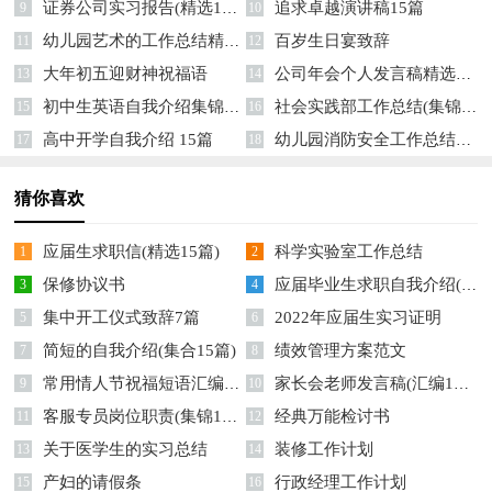
证券公司实习报告(精选15篇)
追求卓越演讲稿15篇
9
10
幼儿园艺术的工作总结精选15篇
百岁生日宴致辞
11
12
大年初五迎财神祝福语
公司年会个人发言稿精选15篇
13
14
初中生英语自我介绍集锦12篇
社会实践部工作总结(集锦15篇)
15
16
高中开学自我介绍 15篇
幼儿园消防安全工作总结精选14篇
17
18
猜你喜欢
应届生求职信(精选15篇)
科学实验室工作总结
1
2
保修协议书
应届毕业生求职自我介绍(汇编15篇)
3
4
集中开工仪式致辞7篇
2022年应届生实习证明
5
6
简短的自我介绍(集合15篇)
绩效管理方案范文
7
8
常用情人节祝福短语汇编77句
家长会老师发言稿(汇编15篇)
9
10
客服专员岗位职责(集锦15篇)
经典万能检讨书
11
12
关于医学生的实习总结
装修工作计划
13
14
产妇的请假条
行政经理工作计划
15
16