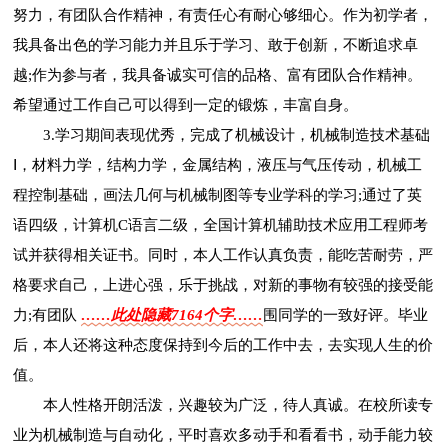
努力，有团队合作精神，有责任心有耐心够细心。作为初学者，
我具备出色的学习能力并且乐于学习、敢于创新，不断追求卓
越;作为参与者，我具备诚实可信的品格、富有团队合作精神。
希望通过工作自己可以得到一定的锻炼，丰富自身。
3.学习期间表现优秀，完成了机械设计，机械制造技术基础
Ⅰ，材料力学，结构力学，金属结构，液压与气压传动，机械工
程控制基础，画法几何与机械制图等专业学科的学习;通过了英
语四级，计算机C语言二级，全国计算机辅助技术应用工程师考
试并获得相关证书。同时，本人工作认真负责，能吃苦耐劳，严
格要求自己，上进心强，乐于挑战，对新的事物有较强的接受能
力;有团队
……此处隐藏7164个字……
围同学的一致好评。毕业
后，本人还将这种态度保持到今后的工作中去，去实现人生的价
值。
本人性格开朗活泼，兴趣较为广泛，待人真诚。在校所读专
业为机械制造与自动化，平时喜欢多动手和看看书，动手能力较