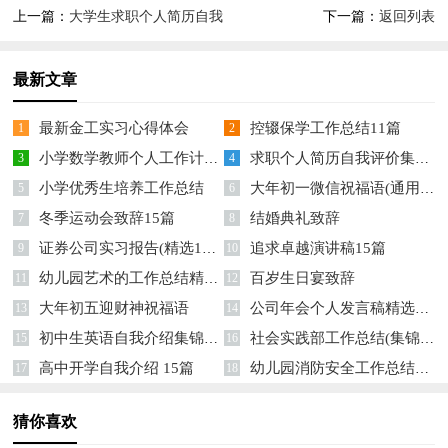
上一篇：
大学生求职个人简历自我
下一篇：
返回列表
评价
最新文章
最新金工实习心得体会
控辍保学工作总结11篇
1
2
小学数学教师个人工作计划15篇
求职个人简历自我评价集锦15篇
3
4
小学优秀生培养工作总结
大年初一微信祝福语(通用14篇)
5
6
冬季运动会致辞15篇
结婚典礼致辞
7
8
证券公司实习报告(精选15篇)
追求卓越演讲稿15篇
9
10
幼儿园艺术的工作总结精选15篇
百岁生日宴致辞
11
12
大年初五迎财神祝福语
公司年会个人发言稿精选15篇
13
14
初中生英语自我介绍集锦12篇
社会实践部工作总结(集锦15篇)
15
16
高中开学自我介绍 15篇
幼儿园消防安全工作总结精选14篇
17
18
猜你喜欢