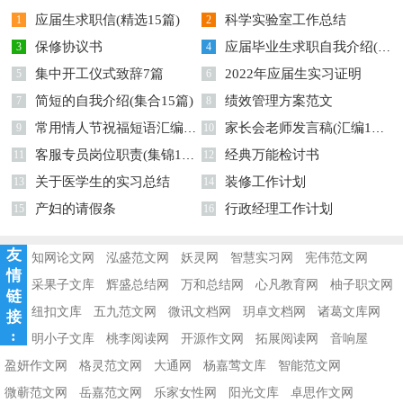
应届生求职信(精选15篇)
科学实验室工作总结
1
2
保修协议书
应届毕业生求职自我介绍(汇编15篇)
3
4
集中开工仪式致辞7篇
2022年应届生实习证明
5
6
简短的自我介绍(集合15篇)
绩效管理方案范文
7
8
常用情人节祝福短语汇编77句
家长会老师发言稿(汇编15篇)
9
10
客服专员岗位职责(集锦15篇)
经典万能检讨书
11
12
关于医学生的实习总结
装修工作计划
13
14
产妇的请假条
行政经理工作计划
15
16
友
知网论文网
泓盛范文网
妖灵网
智慧实习网
宪伟范文网
情
采果子文库
辉盛总结网
万和总结网
心凡教育网
柚子职文网
链
纽扣文库
五九范文网
微讯文档网
玥卓文档网
诸葛文库网
接
:
明小子文库
桃李阅读网
开源作文网
拓展阅读网
音响屋
盈妍作文网
格灵范文网
大通网
杨嘉莺文库
智能范文网
微蕲范文网
岳嘉范文网
乐家女性网
阳光文库
卓思作文网