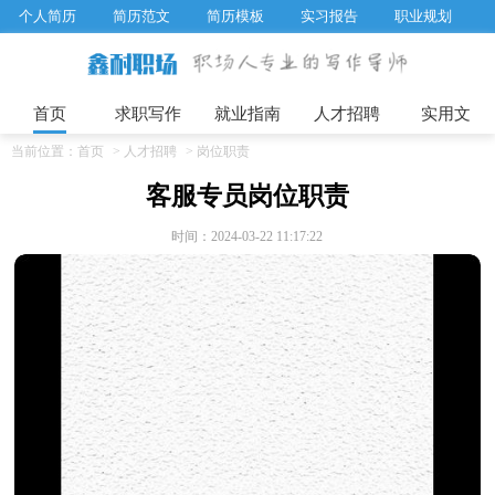
个人简历
简历范文
简历模板
实习报告
职业规划
求职面试题目
招聘选拔
绩效考核
企业文化
工作计划
工作总结
辞职报告
首页
求职写作
就业指南
人才招聘
实用文
当前位置：
首页
>
人才招聘
>
岗位职责
客服专员岗位职责
时间：2024-03-22 11:17:22