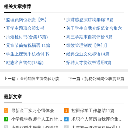
相关文章推荐
监理员岗位职责【热】
演讲感恩演讲稿集锦15篇
开学主题班会策划书
关于学生自我介绍范文合集六
抽烟检讨书(合集15篇)
篇
高三学期末自我评价 9篇
元宵节简短祝福语 11篇
绩效管理制度【热门】
学生上课玩手机检讨书
经典企业文化标语14篇
励志名言警句(15篇)
招聘人才协议书通用9篇
上一篇：
医药销售主管岗位职责
下一篇：
贸易公司岗位职责15篇
(集锦15篇)
最新文章
最新金工实习心得体会
控辍保学工作总结11篇
1
2
小学数学教师个人工作计划15篇
求职个人简历自我评价集锦15篇
3
4
小学优秀生培养工作总结
大年初一微信祝福语(通用14篇)
5
6