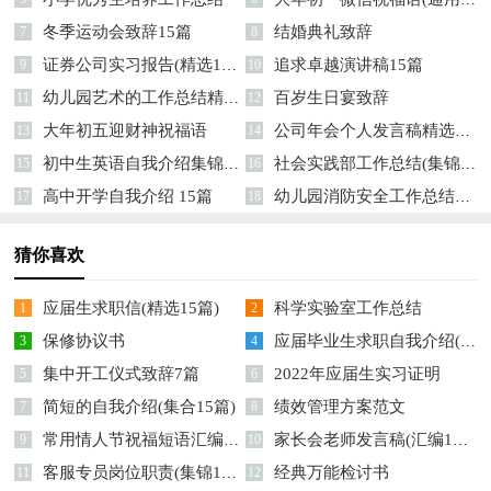
冬季运动会致辞15篇
结婚典礼致辞
7
8
证券公司实习报告(精选15篇)
追求卓越演讲稿15篇
9
10
幼儿园艺术的工作总结精选15篇
百岁生日宴致辞
11
12
大年初五迎财神祝福语
公司年会个人发言稿精选15篇
13
14
初中生英语自我介绍集锦12篇
社会实践部工作总结(集锦15篇)
15
16
高中开学自我介绍 15篇
幼儿园消防安全工作总结精选14篇
17
18
猜你喜欢
应届生求职信(精选15篇)
科学实验室工作总结
1
2
保修协议书
应届毕业生求职自我介绍(汇编15篇)
3
4
集中开工仪式致辞7篇
2022年应届生实习证明
5
6
简短的自我介绍(集合15篇)
绩效管理方案范文
7
8
常用情人节祝福短语汇编77句
家长会老师发言稿(汇编15篇)
9
10
客服专员岗位职责(集锦15篇)
经典万能检讨书
11
12