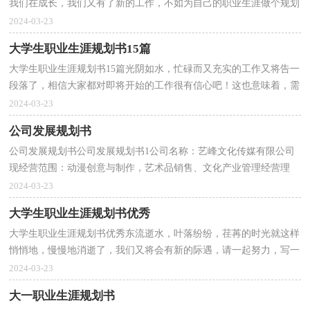
我们在成长，我们又有了新的工作，不如为自己的职业生涯做个规划
吧。那么你真正懂得怎么写好职业规划吗？以下是小编精心...
2024-03-23
大学生职业生涯规划书15篇
大学生职业生涯规划书15篇光阴如水，忙碌而又充实的工作又将告一
段落了，相信大家都对即将开始的工作很有信心吧！这也意味着，需
要开始写职业规划了。职业规划的开头要怎么写？想必这...
2024-03-23
公司发展规划书
公司发展规划书公司发展规划书1公司名称：艺峰文化传媒有限公司
现经营范围：动漫创意与制作，艺术品销售、文化产业管理经营理
念：以质量求生存，在生存中求发展经营方针：坚持客户至上...
2024-03-23
大学生职业生涯规划书优秀
大学生职业生涯规划书优秀东流逝水，叶落纷纷，荏苒的时光就这样
悄悄地，慢慢地消逝了，我们又将会有新的际遇，请一起努力，写一
份职业规划吧。相信大家又在为写职业规划犯愁了吧！下面是...
2024-03-23
大一职业生涯规划书