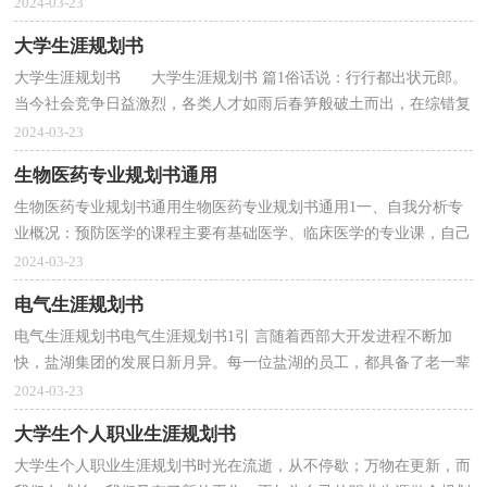
做一份职业规划吧。相信很多人都是毫无头绪、内心崩溃...
2024-03-23
大学生涯规划书
大学生涯规划书 大学生涯规划书 篇1俗话说：行行都出状元郎。
当今社会竞争日益激烈，各类人才如雨后春笋般破土而出，在综错复
杂的社会里生存和发展是最为简单的两个目标，但是终...
2024-03-23
生物医药专业规划书通用
生物医药专业规划书通用生物医药专业规划书通用1一、自我分析专
业概况：预防医学的课程主要有基础医学、临床医学的专业课，自己
的专业课有：统计学、卫生毒理学、流行病学、职业...
2024-03-23
电气生涯规划书
电气生涯规划书电气生涯规划书1引 言随着西部大开发进程不断加
快，盐湖集团的发展日新月异。每一位盐湖的员工，都具备了老一辈
盐湖人艰苦奋斗，无私奉献的精神。作为祖国七八点钟...
2024-03-23
大学生个人职业生涯规划书
大学生个人职业生涯规划书时光在流逝，从不停歇；万物在更新，而