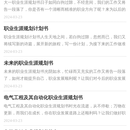
大一职业生涯规划书日子如同白驹过隙，不经意间，我们的工作又将
告一段落了，你是否有一个清晰而精准的职业方向了呢？来为以后的
职业发展做一份职业规划吧。为了让您不再为做职业规...
2024-03-23
职业生涯规划计划书
职业生涯规划计划书人生天地之间，若白驹过隙，忽然而已，我们又
将续写新的诗篇，展开新的旅程，写一份计划，为接下来的工作做准
备吧！我们该怎么拟定计划呢？以下是小编帮大家整理的职业生...
2024-03-23
未来的职业生涯规划书
未来的职业生涯规划书光阴如水，忙碌而又充实的工作又将告一段落
了，如何才能提升自己，职业发展顺利呢？让我们对今后的职业发展
方向做个计划吧。为了让您不再为做职业规划头疼，下面...
2024-03-23
电气工程及其自动化职业生涯规划书
电气工程及其自动化职业生涯规划书时光在流逝，从不停歇；万物在
更新，而我们在成长，你在职业发展道路上还顺利吗？让我们做好职
业规划，在今后的工作中奋勇争先吧。我们该怎么去写职业...
2024-03-23