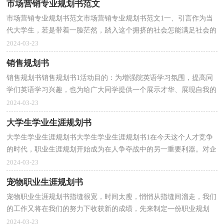
市场营销专业规划书范文
市场营销专业规划书范文市场营销专业规划书范文1一、引言作为当
代大学生，若是带着一脸茫然，踏入这个拥挤的社会怎能满足社会的
需要，使自己占有一席之地？在这个机遇与挑战并存的...
2024-03-23
销售规划书
销售规划书销售规划书1活动目的：为增强院英语学习氛围，提高同
学们英语学习兴趣，也为给广大同学提供一个展示才华、展现自我的
平台，拟于明年三月份举办职医第四届英语演讲比赛。...
2024-03-23
大学生学业生涯规划书
大学生学业生涯规划书大学生学业生涯规划书1在今天这个人才竞争
的时代，职业生涯规划开始成为在人争夺战中的另一重要利器。对企
业而言，如何体现公司“以人为本” 的人才理念，关...
2024-03-23
宠物职业生涯规划书
宠物职业生涯规划书指缝很宽，时间太瘦，悄悄从指缝间溜走，我们
的工作又将在我们的努力下收获新的成绩，先来制定一份职业规划
吧。那么一份好的职业规划是怎么样的呢？下面是小编收集...
2024-03-23