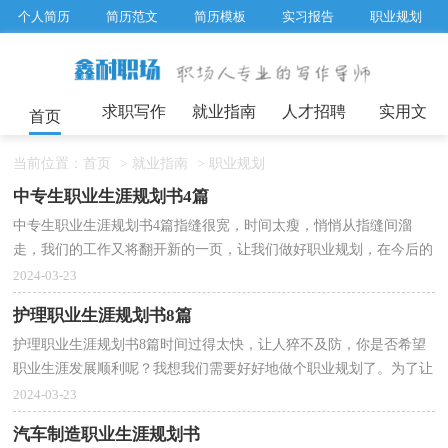
个人简历
简历范文
简历模板
实习报告
职业规划
求职面试题目
招聘选拔
绩效考核
企业文化
工作计划
工作总结
辞职报告
求职写作
就业指南
人才招聘
实用文
首页
当前位置：
首页
>
就业指南
>
职业规划
中专生职业生涯规划书4篇
中专生职业生涯规划书4篇指缝很宽，时间太瘦，悄悄从指缝间溜
走，我们的工作又将翻开新的一页，让我们做好职业规划，在今后的
工作中奋勇争先吧。那么做职业规划需要注意什么问题呢？以...
2024-03-23
护理职业生涯规划书8篇
护理职业生涯规划书8篇时间过得太快，让人猝不及防，你是否希望
职业生涯发展顺利呢？我想我们需要好好地做个职业规划了。为了让
您在规划中更加简单方便，以下是小编帮大家整理的护...
2024-03-23
汽车制造职业生涯规划书