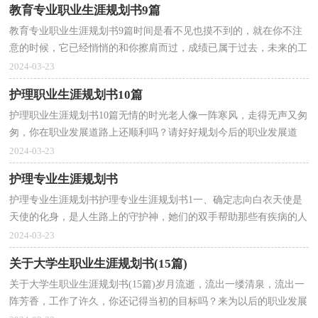
教育专业职业生涯规划书9篇
教育专业职业生涯规划书9篇时间是看不见也摸不到的，就在你不注
意的时候，它已经悄悄的和你擦肩而过，成绩已属于过去，未来的工
作还很艰巨，不如为自己的职业生涯做个规划吧。好的职...
2024-03-23
护理职业生涯规划书10篇
护理职业生涯规划书10篇无情的时光老人像一阵寒风，走得无声又匆
匆，你在职业发展道路上还顺利吗？请好好规划今后的职业发展道
路。为了让您不再为做职业规划头疼，下面是小编整理的...
2024-03-23
护理专业生涯规划书
护理专业生涯规划书护理专业生涯规划书1一、确定志向白衣天使是
天使的化身，是人生路上的守护神，她们的双手帮助那些有疾病的人
们，让他们拥有健康的快乐，她们的美好形象在我心中...
2024-03-23
关于大学生职业生涯规划书(15篇)
关于大学生职业生涯规划书(15篇)岁月流逝，流出一缕清泉，流出一
阵芳香，工作了许久，你还记得当初的目标吗？来为以后的职业发展