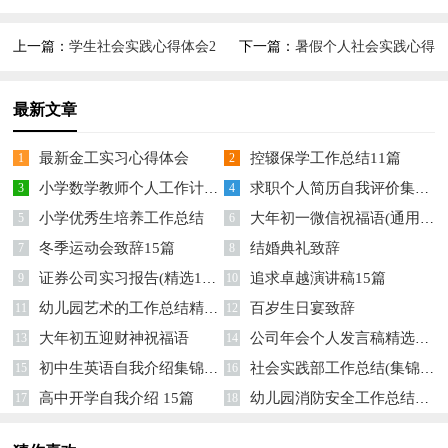
上一篇：
学生社会实践心得体会2
下一篇：
暑假个人社会实践心得
篇
最新文章
最新金工实习心得体会
控辍保学工作总结11篇
1
2
小学数学教师个人工作计划15篇
求职个人简历自我评价集锦15篇
3
4
小学优秀生培养工作总结
大年初一微信祝福语(通用14篇)
5
6
冬季运动会致辞15篇
结婚典礼致辞
7
8
证券公司实习报告(精选15篇)
追求卓越演讲稿15篇
9
10
幼儿园艺术的工作总结精选15篇
百岁生日宴致辞
11
12
大年初五迎财神祝福语
公司年会个人发言稿精选15篇
13
14
初中生英语自我介绍集锦12篇
社会实践部工作总结(集锦15篇)
15
16
高中开学自我介绍 15篇
幼儿园消防安全工作总结精选14篇
17
18