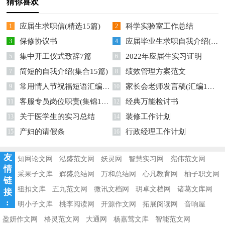
猜你喜欢
应届生求职信(精选15篇)
科学实验室工作总结
1
2
保修协议书
应届毕业生求职自我介绍(汇编15篇)
3
4
集中开工仪式致辞7篇
2022年应届生实习证明
5
6
简短的自我介绍(集合15篇)
绩效管理方案范文
7
8
常用情人节祝福短语汇编77句
家长会老师发言稿(汇编15篇)
9
10
客服专员岗位职责(集锦15篇)
经典万能检讨书
11
12
关于医学生的实习总结
装修工作计划
13
14
产妇的请假条
行政经理工作计划
15
16
友
知网论文网
泓盛范文网
妖灵网
智慧实习网
宪伟范文网
情
采果子文库
辉盛总结网
万和总结网
心凡教育网
柚子职文网
链
纽扣文库
五九范文网
微讯文档网
玥卓文档网
诸葛文库网
接
:
明小子文库
桃李阅读网
开源作文网
拓展阅读网
音响屋
盈妍作文网
格灵范文网
大通网
杨嘉莺文库
智能范文网