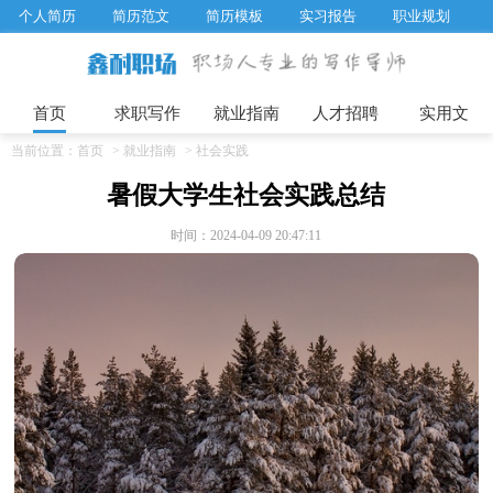
个人简历
简历范文
简历模板
实习报告
职业规划
求职面试题目
招聘选拔
绩效考核
企业文化
工作计划
工作总结
辞职报告
首页
求职写作
就业指南
人才招聘
实用文
当前位置：
首页
>
就业指南
>
社会实践
暑假大学生社会实践总结
时间：2024-04-09 20:47:11