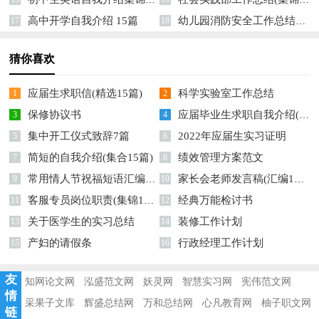
高中开学自我介绍 15篇
幼儿园消防安全工作总结精选14篇
17
18
猜你喜欢
应届生求职信(精选15篇)
科学实验室工作总结
1
2
保修协议书
应届毕业生求职自我介绍(汇编15篇)
3
4
集中开工仪式致辞7篇
2022年应届生实习证明
5
6
简短的自我介绍(集合15篇)
绩效管理方案范文
7
8
常用情人节祝福短语汇编77句
家长会老师发言稿(汇编15篇)
9
10
客服专员岗位职责(集锦15篇)
经典万能检讨书
11
12
关于医学生的实习总结
装修工作计划
13
14
产妇的请假条
行政经理工作计划
15
16
友
知网论文网
泓盛范文网
妖灵网
智慧实习网
宪伟范文网
情
采果子文库
辉盛总结网
万和总结网
心凡教育网
柚子职文网
链