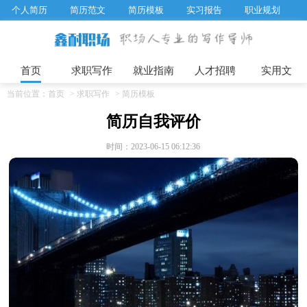
个人简历
简历范文
简历模板
实习报告
职业规划
求职面试题目
招聘选拔
绩效考核
企业文化
工作计划
工作总结
辞职报告
首页
求职写作
就业指南
人才招聘
实用文
当前位置：
首页
>
求职写作
>
简历模板
简历自我评价
时间：2023-06-15 06:12:36