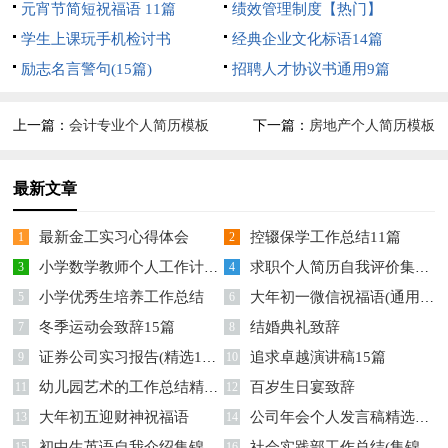
元宵节简短祝福语 11篇
绩效管理制度【热门】
学生上课玩手机检讨书
经典企业文化标语14篇
励志名言警句(15篇)
招聘人才协议书通用9篇
上一篇：
会计专业个人简历模板
下一篇：
房地产个人简历模板
最新文章
最新金工实习心得体会
控辍保学工作总结11篇
1
2
小学数学教师个人工作计划15篇
求职个人简历自我评价集锦15篇
3
4
小学优秀生培养工作总结
大年初一微信祝福语(通用14篇)
5
6
冬季运动会致辞15篇
结婚典礼致辞
7
8
证券公司实习报告(精选15篇)
追求卓越演讲稿15篇
9
10
幼儿园艺术的工作总结精选15篇
百岁生日宴致辞
11
12
大年初五迎财神祝福语
公司年会个人发言稿精选15篇
13
14
初中生英语自我介绍集锦12篇
社会实践部工作总结(集锦15篇)
15
16