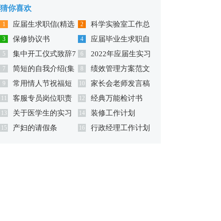
猜你喜欢
应届生求职信(精选
科学实验室工作总
1
2
保修协议书
应届毕业生求职自
15篇)
3
结
4
集中开工仪式致辞7
2022年应届生实习
5
我介绍(汇编15篇)
6
简短的自我介绍(集
绩效管理方案范文
篇
7
证明
8
常用情人节祝福短
家长会老师发言稿
合15篇)
9
10
客服专员岗位职责
经典万能检讨书
语汇编77句
11
(汇编15篇)
12
关于医学生的实习
装修工作计划
(集锦15篇)
13
14
产妇的请假条
行政经理工作计划
总结
15
16