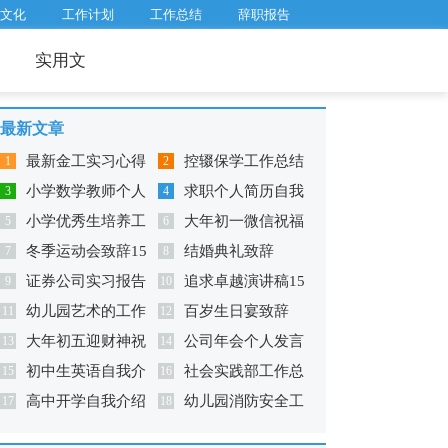
文化
工作计划
工作总结
辞职报告
实用文
最新文章
最新金工实习心得
控辍保学工作总结
1
2
小学数学教师个人
求职个人简历自我
体会
3
11篇
4
小学优秀生培养工
大年初一微信祝福
工作计划15篇
5
评价集锦15篇
6
冬季运动会致辞15
结婚典礼致辞
作总结
7
语(通用14篇)
8
证券公司实习报告
追求卓越演讲稿15
篇
9
10
幼儿园艺术的工作
百岁生日宴致辞
(精选15篇)
11
篇
12
大年初五迎财神祝
公司年会个人发言
总结精选15篇
13
14
初中生英语自我介
社会实践部工作总
福语
15
稿精选15篇
16
高中开学自我介绍
幼儿园消防安全工
绍集锦12篇
17
结(集锦15篇)
18
15篇
作总结精选14篇