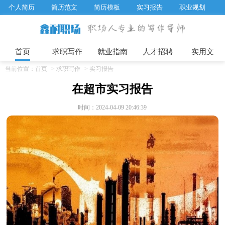
个人简历
简历范文
简历模板
实习报告
职业规划
求职面试题目
招聘选拔
绩效考核
企业文化
工作计划
工作总结
辞职报告
首页
求职写作
就业指南
人才招聘
实用文
当前位置：
首页
>
求职写作
>
实习报告
在超市实习报告
时间：2024-04-09 20:46:39