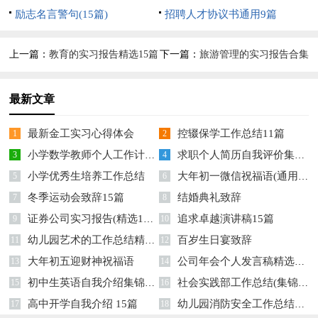
励志名言警句(15篇)
招聘人才协议书通用9篇
上一篇：
教育的实习报告精选15篇
下一篇：
旅游管理的实习报告合集
六篇
最新文章
最新金工实习心得体会
控辍保学工作总结11篇
1
2
小学数学教师个人工作计划15篇
求职个人简历自我评价集锦15篇
3
4
小学优秀生培养工作总结
大年初一微信祝福语(通用14篇)
5
6
冬季运动会致辞15篇
结婚典礼致辞
7
8
证券公司实习报告(精选15篇)
追求卓越演讲稿15篇
9
10
幼儿园艺术的工作总结精选15篇
百岁生日宴致辞
11
12
大年初五迎财神祝福语
公司年会个人发言稿精选15篇
13
14
初中生英语自我介绍集锦12篇
社会实践部工作总结(集锦15篇)
15
16
高中开学自我介绍 15篇
幼儿园消防安全工作总结精选14篇
17
18