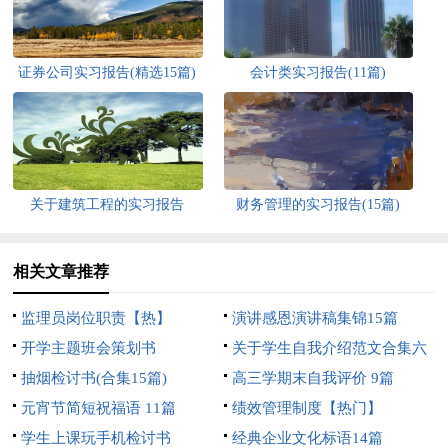
证券公司实习报告(精选15篇)
会计类实习报告(11篇)
关于建筑工程的实习报告
财务管理的实习报告(15篇)
相关文章推荐
监理员岗位职责【热】
演讲感恩演讲稿集锦15篇
开学主题班会策划书
关于学生自我介绍范文合集六
抽烟检讨书(合集15篇)
篇
高三学期末自我评价 9篇
元宵节简短祝福语 11篇
绩效管理制度【热门】
学生上课玩手机检讨书
经典企业文化标语14篇