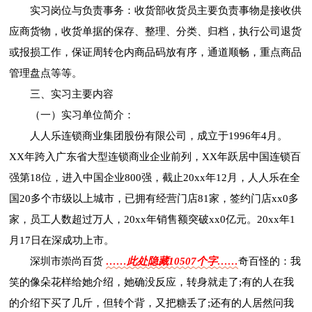
实习岗位与负责事务：收货部收货员主要负责事物是接收供
应商货物，收货单据的保存、整理、分类、归档，执行公司退货
或报损工作，保证周转仓内商品码放有序，通道顺畅，重点商品
管理盘点等等。
三、实习主要内容
（一）实习单位简介：
人人乐连锁商业集团股份有限公司，成立于1996年4月。
XX年跨入广东省大型连锁商业企业前列，XX年跃居中国连锁百
强第18位，进入中国企业800强，截止20xx年12月，人人乐在全
国20多个市级以上城市，已拥有经营门店81家，签约门店xx0多
家，员工人数超过万人，20xx年销售额突破xx0亿元。20xx年1
月17日在深成功上市。
深圳市崇尚百货
……此处隐藏10507个字……
奇百怪的：我
笑的像朵花样给她介绍，她确没反应，转身就走了;有的人在我
的介绍下买了几斤，但转个背，又把糖丢了;还有的人居然问我