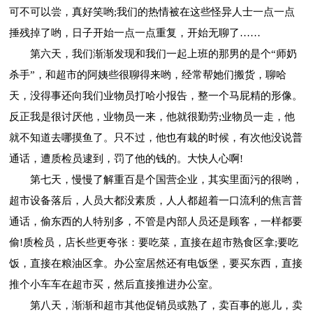
可不可以尝，真好笑哟;我们的热情被在这些怪异人士一点一点
捶残掉了哟，日子开始一点一点重复，开始无聊了……
第六天，我们渐渐发现和我们一起上班的那男的是个“师奶
杀手”，和超市的阿姨些很聊得来哟，经常帮她们搬货，聊哈
天，没得事还向我们业物员打哈小报告，整一个马屁精的形像。
反正我是很讨厌他，业物员一来，他就很勤劳;业物员一走，他
就不知道去哪摸鱼了。只不过，他也有栽的时候，有次他没说普
通话，遭质检员逮到，罚了他的钱的。大快人心啊!
第七天，慢慢了解重百是个国营企业，其实里面污的很哟，
超市设备落后，人员大都没素质，人人都超着一口流利的焦言普
通话，偷东西的人特别多，不管是内部人员还是顾客，一样都要
偷!质检员，店长些更夸张：要吃菜，直接在超市熟食区拿;要吃
饭，直接在粮油区拿。办公室居然还有电饭堡，要买东西，直接
推个小车车在超市买，然后直接推进办公室。
第八天，渐渐和超市其他促销员或熟了，卖百事的崽儿，卖