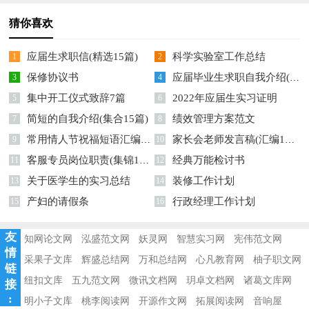
猜你喜欢
应届生求职信(精选15篇)
科学实验室工作总结
1
2
保修协议书
应届毕业生求职自我介绍(汇编15篇)
3
4
集中开工仪式致辞7篇
2022年应届生实习证明
5
6
简短的自我介绍(集合15篇)
绩效管理方案范文
7
8
常用情人节祝福短语汇编77句
家长会老师发言稿(汇编15篇)
9
10
客服专员岗位职责(集锦15篇)
经典万能检讨书
11
12
关于医学生的实习总结
装修工作计划
13
14
产妇的请假条
行政经理工作计划
15
16
友
知网论文网
泓盛范文网
妖灵网
智慧实习网
宪伟范文网
情
采果子文库
辉盛总结网
万和总结网
心凡教育网
柚子职文网
链
纽扣文库
五九范文网
微讯文档网
玥卓文档网
诸葛文库网
接
:
明小子文库
桃李阅读网
开源作文网
拓展阅读网
音响屋