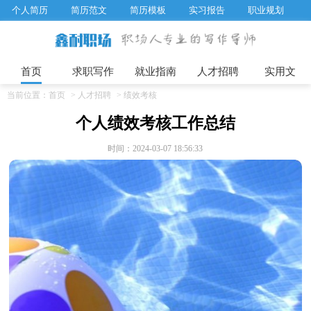
个人简历
简历范文
简历模板
实习报告
职业规划
求职面试题目
招聘选拔
绩效考核
企业文化
工作计划
工作总结
辞职报告
首页
求职写作
就业指南
人才招聘
实用文
当前位置：
首页
>
人才招聘
>
绩效考核
个人绩效考核工作总结
时间：2024-03-07 18:56:33