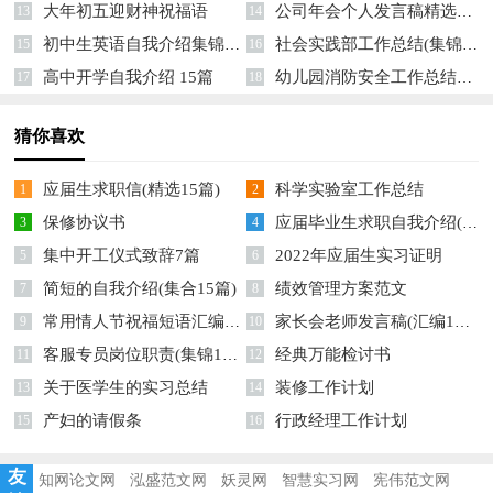
大年初五迎财神祝福语
公司年会个人发言稿精选15篇
13
14
初中生英语自我介绍集锦12篇
社会实践部工作总结(集锦15篇)
15
16
高中开学自我介绍 15篇
幼儿园消防安全工作总结精选14篇
17
18
猜你喜欢
应届生求职信(精选15篇)
科学实验室工作总结
1
2
保修协议书
应届毕业生求职自我介绍(汇编15篇)
3
4
集中开工仪式致辞7篇
2022年应届生实习证明
5
6
简短的自我介绍(集合15篇)
绩效管理方案范文
7
8
常用情人节祝福短语汇编77句
家长会老师发言稿(汇编15篇)
9
10
客服专员岗位职责(集锦15篇)
经典万能检讨书
11
12
关于医学生的实习总结
装修工作计划
13
14
产妇的请假条
行政经理工作计划
15
16
友
知网论文网
泓盛范文网
妖灵网
智慧实习网
宪伟范文网