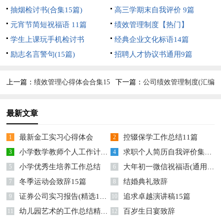
抽烟检讨书(合集15篇)
篇
高三学期末自我评价 9篇
元宵节简短祝福语 11篇
绩效管理制度【热门】
学生上课玩手机检讨书
经典企业文化标语14篇
励志名言警句(15篇)
招聘人才协议书通用9篇
上一篇：
绩效管理心得体会合集15
下一篇：
公司绩效管理制度(汇编
篇
15篇)
最新文章
最新金工实习心得体会
控辍保学工作总结11篇
1
2
小学数学教师个人工作计划15篇
求职个人简历自我评价集锦15篇
3
4
小学优秀生培养工作总结
大年初一微信祝福语(通用14篇)
5
6
冬季运动会致辞15篇
结婚典礼致辞
7
8
证券公司实习报告(精选15篇)
追求卓越演讲稿15篇
9
10
幼儿园艺术的工作总结精选15篇
百岁生日宴致辞
11
12